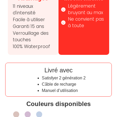
Légèrement
11 niveaux
bruyant au max
d'intensité
Ne convient pas
Facile à utiliser
à toute
Garanti 15 ans
Verrouillage des
touches
100% Waterproof
Livré avec
Satisfyer 2 génération 2
Câble de recharge
Manuel d’utilisation
Couleurs disponibles