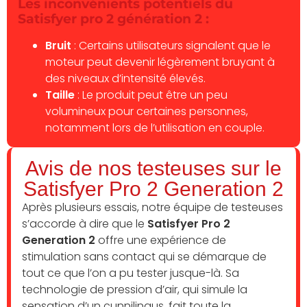
Les inconvénients potentiels du
Satisfyer pro 2 génération 2 :
Bruit
: Certains utilisateurs signalent que le
moteur peut devenir légèrement bruyant à
des niveaux d’intensité élevés.
Taille
: Le produit peut être un peu
volumineux pour certaines personnes,
notamment lors de l’utilisation en couple.
Avis de nos testeuses sur le
Satisfyer Pro 2 Generation 2
Après plusieurs essais, notre équipe de testeuses
s’accorde à dire que le
Satisfyer Pro 2
Generation 2
offre une expérience de
stimulation sans contact qui se démarque de
tout ce que l’on a pu tester jusque-là. Sa
technologie de pression d’air, qui simule la
sensation d’un cunnilingus, fait toute la