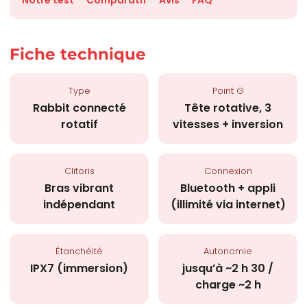
Notre test
Comparatif
Avis
FAQ
Fiche technique
Type
Point G
Rabbit connecté
Tête rotative, 3
rotatif
vitesses + inversion
Clitoris
Connexion
Bras vibrant
Bluetooth + appli
indépendant
(illimité via internet)
Étanchéité
Autonomie
IPX7 (immersion)
jusqu’à ~2 h 30 /
charge ~2 h