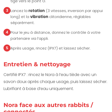
tige vers le point G.
3
Lancez la
rotation
(3 vitesses, inversion par appui
long) et la
vibration
clitoridienne, réglables
séparément.
4
Pour le jeu à distance, donnez le contrôle à votre
partenaire via l’appli.
5
Après usage, rincez (IPX7) et laissez sécher.
Entretien & nettoyage
Certifié IPX7 : rincez le Nora à l’eau tiède avec un
savon doux après chaque usage, puis laissez sécher.
Lubrifiant à base d’eau uniquement.
Nora face aux autres rabbits /
connectés