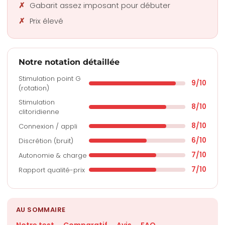
Gabarit assez imposant pour débuter
Prix élevé
Notre notation détaillée
Stimulation point G
9/10
(rotation)
Stimulation
8/10
clitoridienne
8/10
Connexion / appli
6/10
Discrétion (bruit)
7/10
Autonomie & charge
7/10
Rapport qualité-prix
AU SOMMAIRE