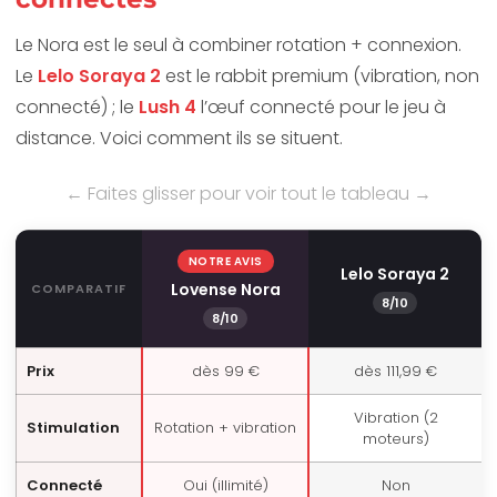
Le Nora est le seul à combiner rotation + connexion.
Le
Lelo Soraya 2
est le rabbit premium (vibration, non
connecté) ; le
Lush 4
l’œuf connecté pour le jeu à
distance. Voici comment ils se situent.
← Faites glisser pour voir tout le tableau →
NOTRE AVIS
Lelo Soraya 2
Lovense Nora
COMPARATIF
8/10
8/10
Prix
dès 99 €
dès 111,99 €
Vibration (2
Stimulation
Rotation + vibration
moteurs)
Connecté
Oui (illimité)
Non