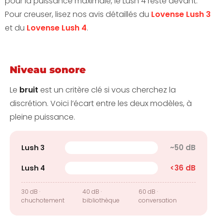
pour la puissance maximale, le Lush 4 reste devant.
Pour creuser, lisez nos avis détaillés du
Lovense Lush 3
et du
Lovense Lush 4
.
Niveau sonore
Le
bruit
est un critère clé si vous cherchez la
discrétion. Voici l’écart entre les deux modèles, à
pleine puissance.
~50 dB
Lush 3
<36 dB
Lush 4
30 dB ·
40 dB ·
60 dB ·
chuchotement
bibliothèque
conversation