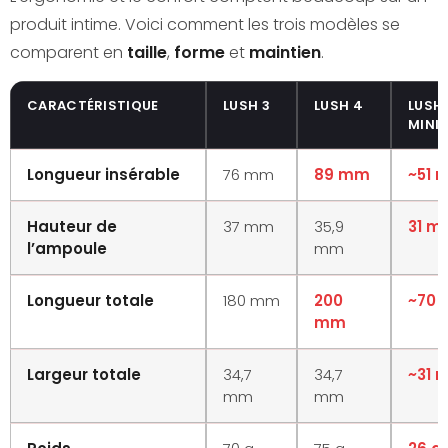
Vidéo · 0:48
produit intime. Voici comment les trois modèles se
comparent en
taille
,
forme
et
maintien
.
CARACTÉRISTIQUE
LUSH 3
LUSH 4
LUSH
MINI
Longueur insérable
76 mm
89 mm
~51 
Hauteur de
37 mm
35,9
31 m
l’ampoule
mm
Longueur totale
180 mm
200
~70
mm
Largeur totale
34,7
34,7
~31 
mm
mm