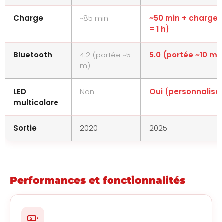
Charge
~85 min
~50 min + charge 
= 1 h)
Bluetooth
4.2 (portée ~5
5.0 (portée ~10 m,
m)
LED
Non
Oui (personnalisa
multicolore
Sortie
2020
2025
Performances et fonctionnalités