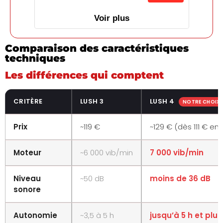
Voir plus
Comparaison des caractéristiques
techniques
Les différences qui comptent
CRITÈRE
LUSH 3
LUSH 4
NOTRE CHOIX
Prix
~119 €
~129 € (dès 111 € e
Moteur
~6 000 vib/min
7 000 vib/min
Niveau
~50 dB
moins de 36 dB
sonore
Autonomie
~3,5 à 5 h
jusqu’à 5 h et plus