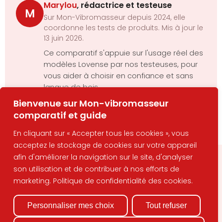
Marylou
, rédactrice et testeuse
M
Sur Mon-Vibromasseur depuis 2024, elle
coordonne les tests de produits. Mis à jour le
13 juin 2026.
Ce comparatif s'appuie sur l'usage réel des
modèles Lovense par nos testeuses, pour
vous aider à choisir en confiance et sans
langue de bois.
Bienvenue sur Mon-vibromasseur
comparatif et guide
En cliquant sur « Accepter tous les cookies », vous
acceptez le stockage de cookies sur votre appareil
afin d'améliorer la navigation sur le site, d'analyser
son utilisation et de contribuer à nos efforts de
Newsletter
Restez informé(e) de nos dernières actualités,
marketing. Politique de confidentialité des cookies.
recevez des offres exclusives et bien plus encore.
Personnaliser mes choix
Tout refuser